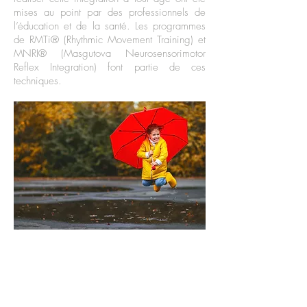
mises au point par des professionnels de
l’éducation et de la santé. Les programmes
de RMTi® (Rhythmic Movement Training) et
MNRI® (Masgutova Neurosensorimotor
Reflex Integration) font partie de ces
techniques.
En savoir plus... RMTi®